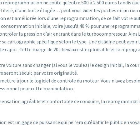
la reprogrammation ne coûte qu’entre 500 à 2 500 euros tandis que
fileté, d’une boite étagée… peut vous vider les poches en un rien
ion est améliorée lors d’une reprogrammation, de ce fait votre 
la consommation initiale, voire jusqu’à 40 % pour une reprogramm
ntrôler la pression d’air entrant dans le turbocompresseur. Ainsi, 
sa cartographie spécifique selon le type. Une citadine peut avoir 
le capot. Cette marge de 20 chevaux est exploitable et la reprog
voiture sans changer (si vous le voulez) le design initial, la courbe
seront séduit par votre originalité.
ttre à jour le logiciel de contrôle du moteur. Vous n’avez besoin q
ofessionnel pour cette manipulation.
ne sensation agréable et confortable de conduite, la reprogrammat
on est un gage de puissance qui ne fera qu’ébahir le public en voya