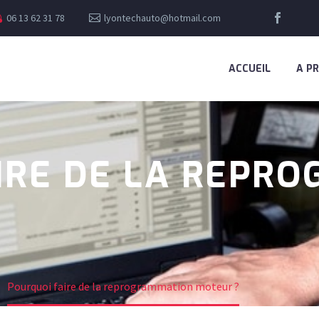
06 13 62 31 78
lyontechauto@hotmail.com
ACCUEIL
A P
IRE DE LA REPR
Pourquoi faire de la reprogrammation moteur ?