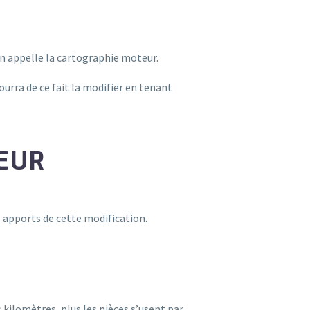
on appelle la cartographie moteur.
pourra de ce fait la modifier en tenant
EUR
 apports de cette modification.
 kilomètres, plus les pièces s’usent par