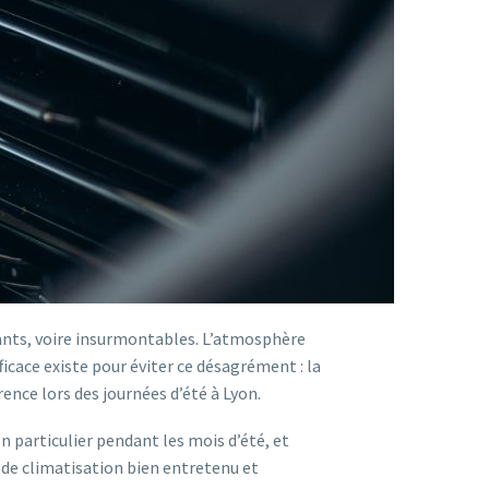
ants, voire insurmontables. L’atmosphère
icace existe pour éviter ce désagrément : la
ence lors des journées d’été à Lyon.
n particulier pendant les mois d’été, et
 de climatisation bien entretenu et