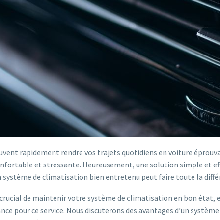
uvent rapidement rendre vos trajets quotidiens en voiture éprouv
confortable et stressante. Heureusement, une solution simple et eff
n système de climatisation bien entretenu peut faire toute la différ
t crucial de maintenir votre système de climatisation en bon état, e
ance pour ce service. Nous discuterons des avantages d’un système