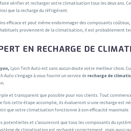
faire vérifier et recharger votre climatisation tous les deux ans.
insi que la recharge du réfrigérant.
oins efficace et peut même endommager des composants coûteux, t
ts inhabituels proviennent de la climatisation, il est probablement 
PERT EN RECHARGE DE CLIMAT
Lyon,
Lyon Tech Auto est sans aucun doute votre meilleur choix. C
h Auto s’engage à vous fournir un service de
recharge de climati
on.
imple et transparent que possible pour nos clients. Tout commenc
 fois cette étape accomplie, ils évalueront si une recharge est néc
ntir que votre climatisation fonctionne à son efficacité maximale.
ites potentielles et s’assureront que tous les composants du syst
stème de climatisation est rechargé correctement, mais aussi qu’i