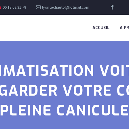
06 13 62 31 78
lyontechauto@hotmail.com
ACCUEIL
A P
IMATISATION VOIT
GARDER VOTRE C
PLEINE CANICUL